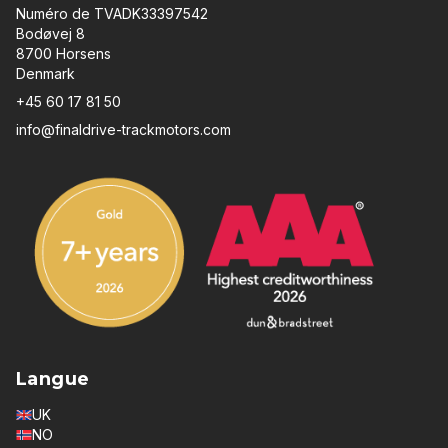
Numéro de TVADK33397542
Bodøvej 8
8700 Horsens
Denmark
+45 60 17 81 50
info@finaldrive-trackmotors.com
Langue
UK
NO