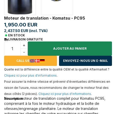
Moteur de translation - Komatsu - PC95
1,950.00 EUR
2,437.50 EUR (incl. TVA)
EN STOCK
LIVRAISON GRATUITE
+
AJOUTER AU PANIER
-
CALL US
ENVOYEZ-NOUS UN E-MAIL
Quelle est la différence entre la qualité OEM et la qualité Aftermarket ?
Cliquez ici pour plus d'informations
.
Pour assurer la même vitesse et prévenir d'éventuelles différences en
raison de l'usure, nous recommandons de changer le moteur final des
deux côtés (2 pièces).
Cliquez ici pour plus d'informations
.
Nouveau moteur de translation complet pour Komatsu PC95,
Description
comprenant à la fois le moteur hydraulique et la boîte de
vitesses/engrenage planétaire. Le moteur de translation
actionne les chenilles de votre excavatrice sur chenilles,