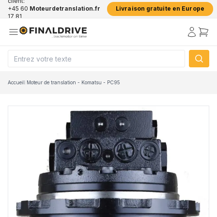
client:
+45 60
Moteurdetranslation.fr
Livraison gratuite en Europe
17 81
50
Accueil
/
Moteur de translation - Komatsu - PC95