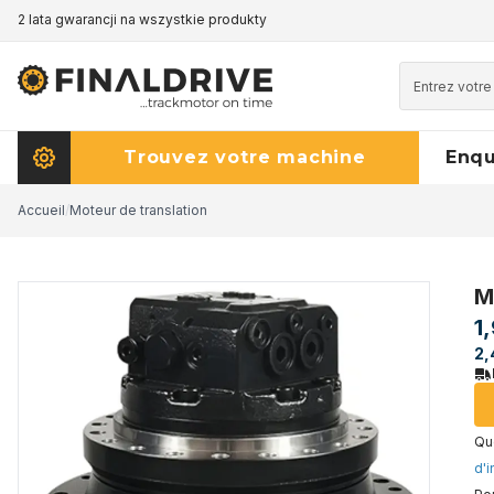
2 lata gwarancji na wszystkie produkty
Trouvez votre machine
Enq
Accueil
/
Moteur de translation
M
1
2,
Que
d'i