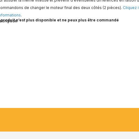
r assurer la même vitesse et prévenir d'éventuelles différences en raison d
commandons de changer le moteur final des deux côtés (2 pièces).
Cliquez i
nformations
.
 produit n’est plus disponible et ne peux plus être commandé
scription