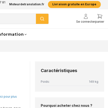
7 81
Moteurdetranslation.fr
Livraison gratuite en Europe
Se connecter
panier
nformation
Caractéristiques
Poids:
149 kg
ici pour plus
Pourquoi acheter chez nous ?