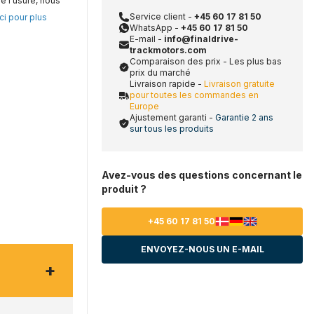
e l'usure, nous
Service client -
+45 60 17 81 50
ci pour plus
WhatsApp -
+45 60 17 81 50
E-mail -
info@finaldrive-
trackmotors.com
Comparaison des prix - Les plus bas
prix du marché
Livraison rapide -
Livraison gratuite
pour toutes les commandes en
Europe
Ajustement garanti -
Garantie 2 ans
sur tous les produits
Avez-vous des questions concernant le
produit ?
+45 60 17 81 50
ENVOYEZ-NOUS UN E-MAIL
+