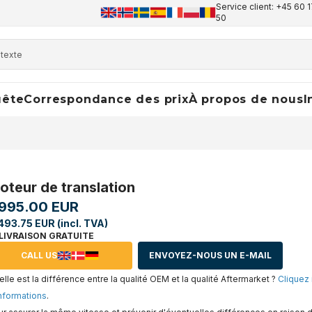
Service client: +45 60 1
50
uête
Correspondance des prix
À propos de nous
I
oteur de translation
,995.00 EUR
493.75 EUR (incl. TVA)
LIVRAISON GRATUITE
CALL US
ENVOYEZ-NOUS UN E-MAIL
lle est la différence entre la qualité OEM et la qualité Aftermarket ?
Cliquez 
nformations
.