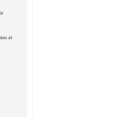
té
ées et