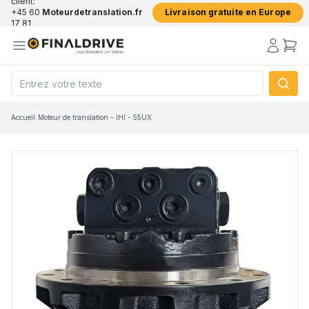
client:
+45 60
Moteurdetranslation.fr
Livraison gratuite en Europe
17 81
50
Accueil
/
Moteur de translation - IHI - 55UX