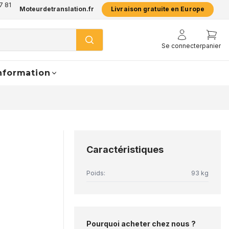
7 81
Moteurdetranslation.fr
Livraison gratuite en Europe
Se connecter
panier
nformation
Caractéristiques
Poids:
93 kg
Pourquoi acheter chez nous ?