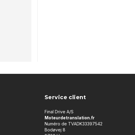
Service client
Final Drive A/S
Moteurdetranslation.fr
Numéro de TVADK33397542
Bodøvej 8