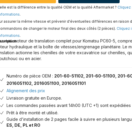
lle est la différence entre la qualité OEM et la qualité Aftermarket ?
Cliquez 
nformations
.
r assurer la même vitesse et prévenir d'éventuelles différences en raison d
commandons de changer le moteur final des deux côtés (2 pièces).
Cliquez i
nformations
.
uveau moteur de translation complet pour Komatsu PC60-5, comprena
scription
teur hydraulique et la boîte de vitesses/engrenage planétaire. Le 
anslation actionne les chenilles de votre excavatrice sur chenilles, qu
outchouc ou en acier.
Numéro de pièce OEM :
201-60-51102, 201-60-51100, 201-60
2016051102, 2016051100, 2016051101
Alignement des prix
Livraison gratuite en Europe.
Les commandes passées avant 14h00 (UTC +1) sont expédiées 
Prêt à être monté et utilisé.
Guide d'installation de 2 pages facile à suivre en plusieurs lang
ES, DE, PL et RO