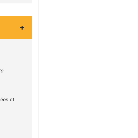
+
té
ées et