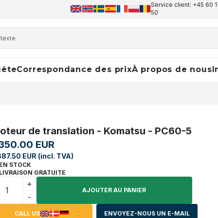
Service client: +45 60 1
50
uête
Correspondance des prix
À propos de nous
I
oteur de translation - Komatsu - PC60-5
,350.00 EUR
687.50 EUR (incl. TVA)
EN STOCK
LIVRAISON GRATUITE
+
AJOUTER AU PANIER
-
CALL US
ENVOYEZ-NOUS UN E-MAIL