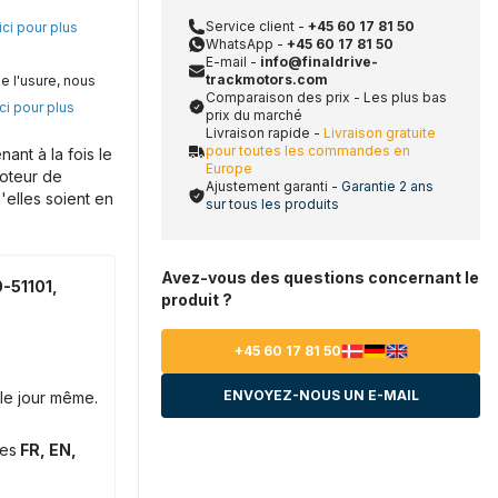
Service client -
+45 60 17 81 50
ici pour plus
WhatsApp -
+45 60 17 81 50
E-mail -
info@finaldrive-
trackmotors.com
e l'usure, nous
Comparaison des prix - Les plus bas
ci pour plus
prix du marché
Livraison rapide -
Livraison gratuite
pour toutes les commandes en
nt à la fois le
Europe
moteur de
Ajustement garanti -
Garantie 2 ans
'elles soient en
sur tous les produits
Avez-vous des questions concernant le
-51101,
produit ?
+45 60 17 81 50
ENVOYEZ-NOUS UN E-MAIL
le jour même.
ues
FR, EN,