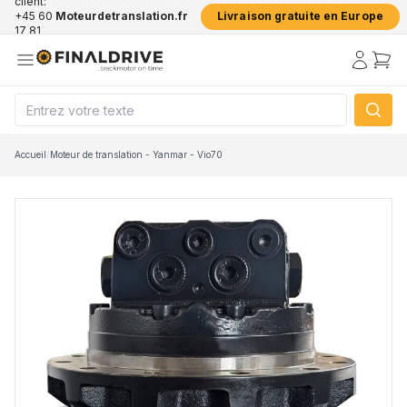
client:
+45 60
Moteurdetranslation.fr
Livraison gratuite en Europe
17 81
50
Accueil
/
Moteur de translation - Yanmar - Vio70