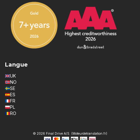
Langue
UK
NO
SE
ES
FR
PL
RO
© 2026 Final Drive A/S. (Moteurdetranslation.fr)