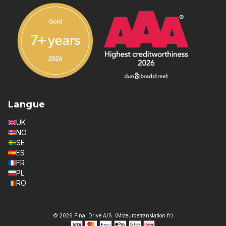
Langue
UK
NO
SE
ES
FR
PL
RO
© 2026 Final Drive A/S. (Moteurdetranslation.fr)