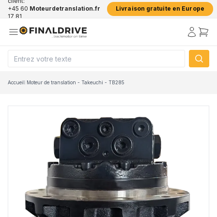
client:
+45 60
Moteurdetranslation.fr
Livraison gratuite en Europe
17 81
50
Accueil
/
Moteur de translation - Takeuchi - TB285