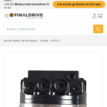
client:
+45 60
Moteurdetranslation.fr
Livraison gratuite en Europe
17 81
50
Accueil
/
Moteur de translation - Kubota - KX36-2