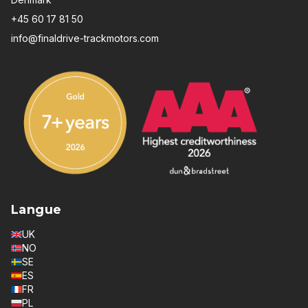
+45 60 17 81 50
info@finaldrive-trackmotors.com
Langue
UK
NO
SE
ES
FR
PL