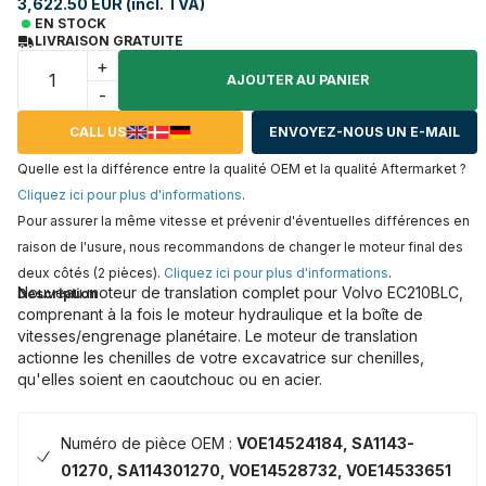
3,622.50 EUR (incl. TVA)
EN STOCK
LIVRAISON GRATUITE
+
AJOUTER AU PANIER
-
CALL US
ENVOYEZ-NOUS UN E-MAIL
Quelle est la différence entre la qualité OEM et la qualité Aftermarket ?
Cliquez ici pour plus d'informations
.
Pour assurer la même vitesse et prévenir d'éventuelles différences en
raison de l'usure, nous recommandons de changer le moteur final des
deux côtés (2 pièces).
Cliquez ici pour plus d'informations
.
Nouveau moteur de translation complet pour Volvo EC210BLC,
Description
comprenant à la fois le moteur hydraulique et la boîte de
vitesses/engrenage planétaire. Le moteur de translation
actionne les chenilles de votre excavatrice sur chenilles,
qu'elles soient en caoutchouc ou en acier.
Numéro de pièce OEM :
VOE14524184, SA1143-
01270, SA114301270, VOE14528732, VOE14533651