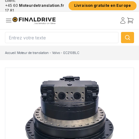
client:
+45 60
Moteurdetranslation.fr
Livraison gratuite en Europe
17 81
50
Accueil
/
Moteur de translation - Volvo - EC210BLC