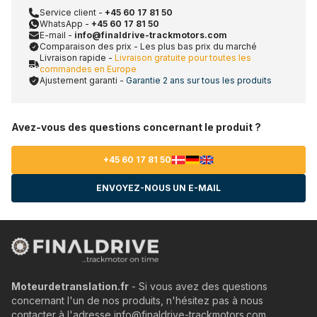
Service client -
+45 60 17 81 50
WhatsApp -
+45 60 17 81 50
E-mail -
info@finaldrive-trackmotors.com
Comparaison des prix - Les plus bas prix du marché
Livraison rapide -
Livraison gratuite pour toutes les
commandes en Europe
Ajustement garanti -
Garantie 2 ans sur tous les produits
Avez-vous des questions concernant le produit ?
+45 60 17 81 50
ENVOYEZ-NOUS UN E-MAIL
Moteurdetranslation.fr
- Si vous avez des questions
concernant l'un de nos produits, n'hésitez pas à nous
contacter à l'adresse info@finaldrive-trackmotors.com