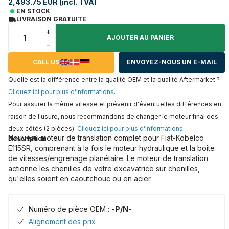
2,493.75 EUR (incl. TVA)
EN STOCK
LIVRAISON GRATUITE
+
AJOUTER AU PANIER
-
CALL US
ENVOYEZ-NOUS UN E-MAIL
Quelle est la différence entre la qualité OEM et la qualité Aftermarket ?
Cliquez ici pour plus d'informations
.
Pour assurer la même vitesse et prévenir d'éventuelles différences en
raison de l'usure, nous recommandons de changer le moteur final des
deux côtés (2 pièces).
Cliquez ici pour plus d'informations
.
Nouveau moteur de translation complet pour Fiat-Kobelco
Description
E115SR, comprenant à la fois le moteur hydraulique et la boîte
de vitesses/engrenage planétaire. Le moteur de translation
actionne les chenilles de votre excavatrice sur chenilles,
qu'elles soient en caoutchouc ou en acier.
Numéro de pièce OEM :
-P/N-
Alignement des prix