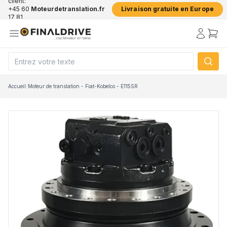
client:
+45 60
Moteurdetranslation.fr
Livraison gratuite en Europe
17 81
50
Accueil
/
Moteur de translation - Fiat-Kobelco - E115SR