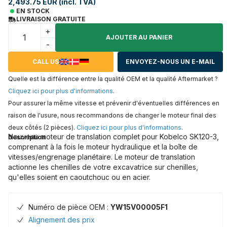
2,493.75 EUR (incl. TVA)
EN STOCK
LIVRAISON GRATUITE
+
AJOUTER AU PANIER
-
CALL US
ENVOYEZ-NOUS UN E-MAIL
Quelle est la différence entre la qualité OEM et la qualité Aftermarket ?
Cliquez ici pour plus d'informations
.
Pour assurer la même vitesse et prévenir d'éventuelles différences en
raison de l'usure, nous recommandons de changer le moteur final des
deux côtés (2 pièces).
Cliquez ici pour plus d'informations
.
Nouveau moteur de translation complet pour Kobelco SK120-3,
Description
comprenant à la fois le moteur hydraulique et la boîte de
vitesses/engrenage planétaire. Le moteur de translation
actionne les chenilles de votre excavatrice sur chenilles,
qu'elles soient en caoutchouc ou en acier.
Numéro de pièce OEM :
YW15V00005F1
Alignement des prix