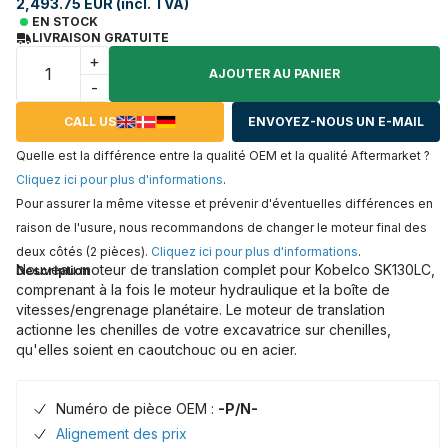
2,493.75 EUR (incl. TVA)
EN STOCK
LIVRAISON GRATUITE
+
AJOUTER AU PANIER
-
CALL US
ENVOYEZ-NOUS UN E-MAIL
Quelle est la différence entre la qualité OEM et la qualité Aftermarket ?
Cliquez ici pour plus d'informations
.
Pour assurer la même vitesse et prévenir d'éventuelles différences en
raison de l'usure, nous recommandons de changer le moteur final des
deux côtés (2 pièces).
Cliquez ici pour plus d'informations
.
Nouveau moteur de translation complet pour Kobelco SK130LC,
Description
comprenant à la fois le moteur hydraulique et la boîte de
vitesses/engrenage planétaire. Le moteur de translation
actionne les chenilles de votre excavatrice sur chenilles,
qu'elles soient en caoutchouc ou en acier.
Numéro de pièce OEM :
-P/N-
Alignement des prix