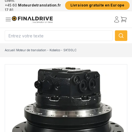
client:
+45 60
Moteurdetranslation.fr
Livraison gratuite en Europe
17 81
50
Accueil
/
Moteur de translation - Kobelco - SK130LC