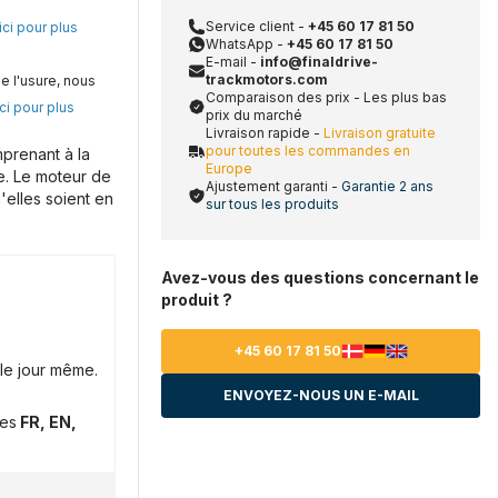
Service client -
+45 60 17 81 50
ici pour plus
WhatsApp -
+45 60 17 81 50
E-mail -
info@finaldrive-
trackmotors.com
e l'usure, nous
Comparaison des prix - Les plus bas
ci pour plus
prix du marché
Livraison rapide -
Livraison gratuite
pour toutes les commandes en
prenant à la
Europe
e. Le moteur de
Ajustement garanti -
Garantie 2 ans
'elles soient en
sur tous les produits
Avez-vous des questions concernant le
produit ?
+45 60 17 81 50
le jour même.
ENVOYEZ-NOUS UN E-MAIL
ues
FR, EN,