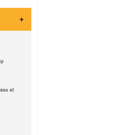
+
té
ées et