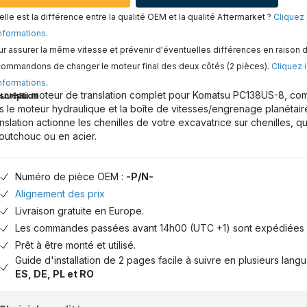
lle est la différence entre la qualité OEM et la qualité Aftermarket ?
Cliquez 
nformations
.
r assurer la même vitesse et prévenir d'éventuelles différences en raison d
commandons de changer le moteur final des deux côtés (2 pièces).
Cliquez i
nformations
.
uveau moteur de translation complet pour Komatsu PC138US-8, com
scription
is le moteur hydraulique et la boîte de vitesses/engrenage planétair
anslation actionne les chenilles de votre excavatrice sur chenilles, qu
outchouc ou en acier.
Numéro de pièce OEM :
-P/N-
Alignement des prix
Livraison gratuite en Europe.
Les commandes passées avant 14h00 (UTC +1) sont expédiées 
Prêt à être monté et utilisé.
Guide d'installation de 2 pages facile à suivre en plusieurs lang
ES, DE, PL et RO