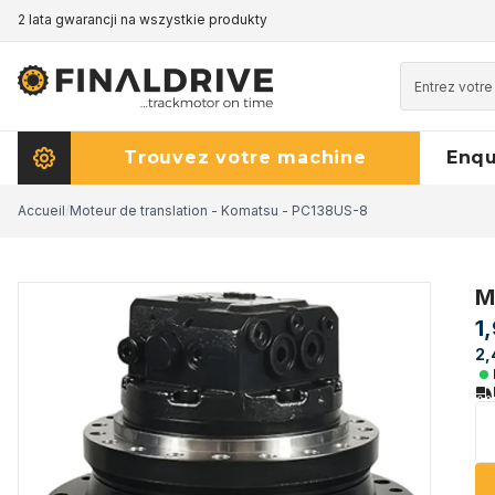
2 lata gwarancji na wszystkie produkty
Trouvez votre machine
Enq
Accueil
/
Moteur de translation - Komatsu - PC138US-8
M
1
2,