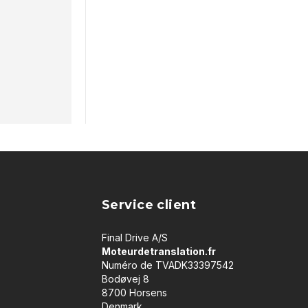
Service client
Final Drive A/S
Moteurdetranslation.fr
Numéro de TVADK33397542
Bodøvej 8
8700 Horsens
Denmark