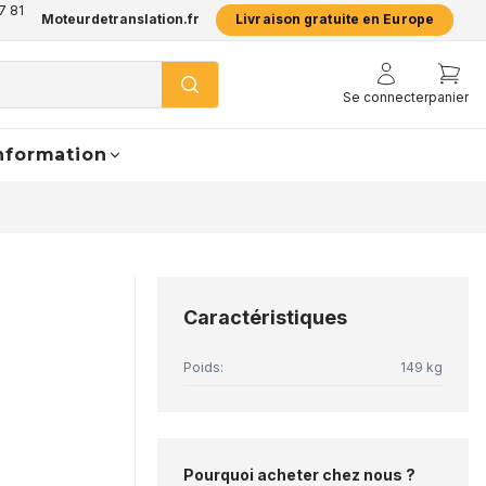
7 81
Moteurdetranslation.fr
Livraison gratuite en Europe
Se connecter
panier
nformation
Caractéristiques
Poids:
149 kg
Pourquoi acheter chez nous ?