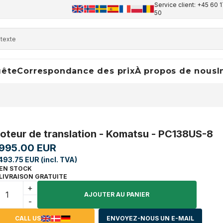
Service client: +45 60 1
50
uête
Correspondance des prix
À propos de nous
I
oteur de translation - Komatsu - PC138US-8
,995.00 EUR
493.75 EUR (incl. TVA)
EN STOCK
LIVRAISON GRATUITE
+
AJOUTER AU PANIER
-
CALL US
ENVOYEZ-NOUS UN E-MAIL