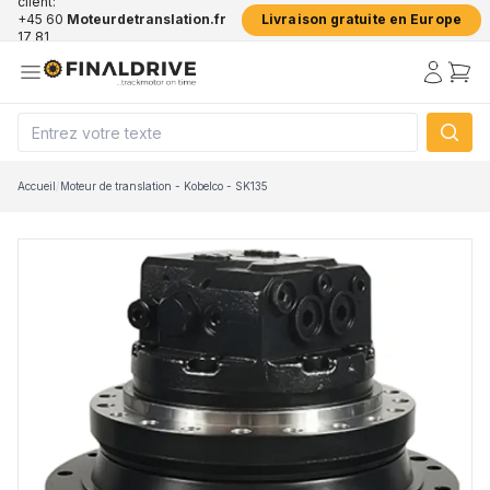
client:
+45 60
Moteurdetranslation.fr
Livraison gratuite en Europe
17 81
50
Accueil
/
Moteur de translation - Kobelco - SK135