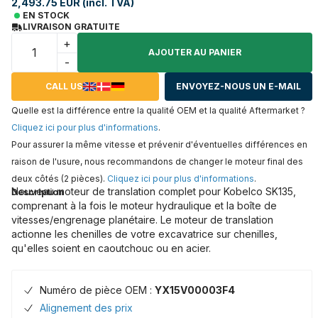
2,493.75 EUR (incl. TVA)
EN STOCK
LIVRAISON GRATUITE
+
AJOUTER AU PANIER
-
CALL US
ENVOYEZ-NOUS UN E-MAIL
Quelle est la différence entre la qualité OEM et la qualité Aftermarket ?
Cliquez ici pour plus d'informations
.
Pour assurer la même vitesse et prévenir d'éventuelles différences en
raison de l'usure, nous recommandons de changer le moteur final des
deux côtés (2 pièces).
Cliquez ici pour plus d'informations
.
Nouveau moteur de translation complet pour Kobelco SK135,
Description
comprenant à la fois le moteur hydraulique et la boîte de
vitesses/engrenage planétaire. Le moteur de translation
actionne les chenilles de votre excavatrice sur chenilles,
qu'elles soient en caoutchouc ou en acier.
Numéro de pièce OEM :
YX15V00003F4
Alignement des prix