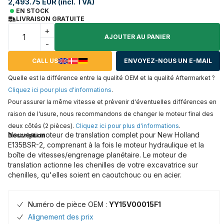
2,493.75 EUR (incl. TVA)
EN STOCK
LIVRAISON GRATUITE
+
AJOUTER AU PANIER
-
CALL US
ENVOYEZ-NOUS UN E-MAIL
Quelle est la différence entre la qualité OEM et la qualité Aftermarket ?
Cliquez ici pour plus d'informations
.
Pour assurer la même vitesse et prévenir d'éventuelles différences en
raison de l'usure, nous recommandons de changer le moteur final des
deux côtés (2 pièces).
Cliquez ici pour plus d'informations
.
Nouveau moteur de translation complet pour New Holland
Description
E135BSR-2, comprenant à la fois le moteur hydraulique et la
boîte de vitesses/engrenage planétaire. Le moteur de
translation actionne les chenilles de votre excavatrice sur
chenilles, qu'elles soient en caoutchouc ou en acier.
Numéro de pièce OEM :
YY15V00015F1
Alignement des prix