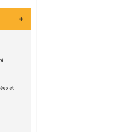
+
té
ées et