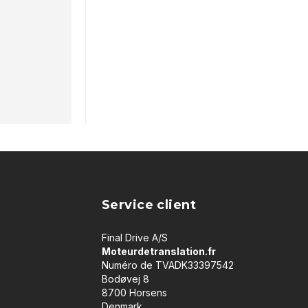
Service client
Final Drive A/S
Moteurdetranslation.fr
Numéro de TVADK33397542
Bodøvej 8
8700 Horsens
Denmark