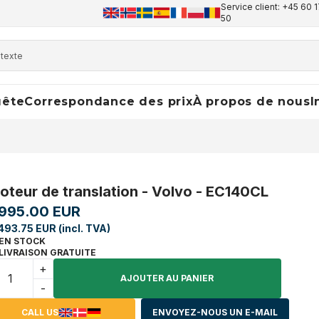
Service client: +45 60 1
50
uête
Correspondance des prix
À propos de nous
I
oteur de translation - Volvo - EC140CL
,995.00 EUR
493.75 EUR (incl. TVA)
EN STOCK
LIVRAISON GRATUITE
+
AJOUTER AU PANIER
-
CALL US
ENVOYEZ-NOUS UN E-MAIL