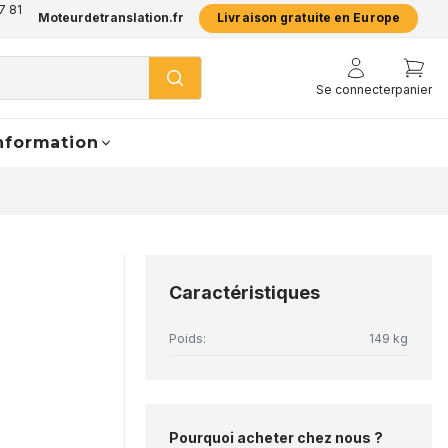
7 81
Moteurdetranslation.fr
Livraison gratuite en Europe
Se connecter
panier
nformation
Caractéristiques
Poids:
149 kg
Pourquoi acheter chez nous ?