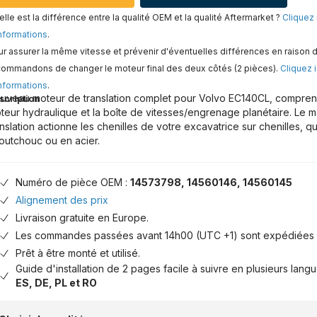
lle est la différence entre la qualité OEM et la qualité Aftermarket ?
Cliquez 
nformations
.
r assurer la même vitesse et prévenir d'éventuelles différences en raison d
commandons de changer le moteur final des deux côtés (2 pièces).
Cliquez i
nformations
.
uveau moteur de translation complet pour Volvo EC140CL, comprenan
scription
teur hydraulique et la boîte de vitesses/engrenage planétaire. Le 
anslation actionne les chenilles de votre excavatrice sur chenilles, qu
outchouc ou en acier.
Numéro de pièce OEM :
14573798, 14560146, 14560145
Alignement des prix
Livraison gratuite en Europe.
Les commandes passées avant 14h00 (UTC +1) sont expédiées 
Prêt à être monté et utilisé.
Guide d'installation de 2 pages facile à suivre en plusieurs lang
ES, DE, PL et RO