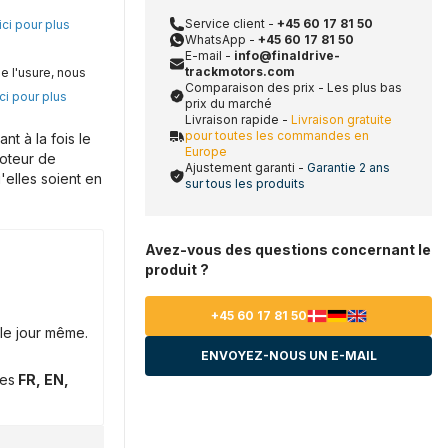
Service client -
+45 60 17 81 50
ici pour plus
WhatsApp -
+45 60 17 81 50
E-mail -
info@finaldrive-
trackmotors.com
e l'usure, nous
Comparaison des prix - Les plus bas
ci pour plus
prix du marché
Livraison rapide -
Livraison gratuite
pour toutes les commandes en
t à la fois le
Europe
moteur de
Ajustement garanti -
Garantie 2 ans
'elles soient en
sur tous les produits
Avez-vous des questions concernant le
produit ?
+45 60 17 81 50
le jour même.
ENVOYEZ-NOUS UN E-MAIL
ues
FR, EN,